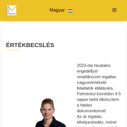
Magyar
ÉRTÉKBECSLÉS
2023-óta hivatalos
engedéllyel
rendelkezem ingatlan
vagyon/értékelő
feladatok ellátására.
Felmérést követően 4-5
napon belül elkészítem
a hiteles
dokumentumot!
Az ár ingatan,
elhelyezkedés, méret