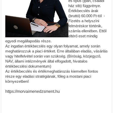
és típus (ipari, családi
ház stb) függvénye.
Értékbecslés árak
(bruttó) 60.000 Ft-tól -
Fizetés a helyszíni
felméréskor történik,
számla ellenében. Ettől
eltérő eset mindig
egyedi megállapodás része.
Az ingatlan értékbecslés egy olyan folyamat, amely során
meghatározzuk a piaci értéket. Erre általában eladás, vásárlás
vagy hitelfelvétel során van szükség. (Bíróság, közjegyző,
NAV, állami intézmények által elfogadott, hivatalos
értékbecslési dokumentum)
Az értékbecslés és értékmeghatározás kiemelten fontos
része egy eladási stratégiának, főleg a mostani piaci
környezetben!
https://morvaimenedzsment.hu