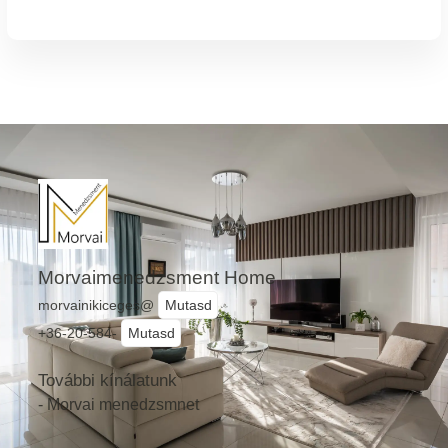
Morvaimenedzsment Home
morvainikiceges@
Mutasd
+36-20-584-
Mutasd
További kínálatunk
- Morvai menedzsmnet