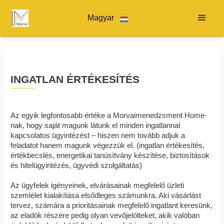
Magyar
INGATLAN ÉRTÉKESÍTÉS
Az egyik legfontosabb értéke a Morvaimenedzsment Home-
nak, hogy saját magunk látunk el minden ingatlannal
kapcsolatos ügyintézést – hiszen nem tovább adjuk a
feladatot hanem magunk végezzük el. (ingatlan értékesítés,
értékbecslés, energetikai tanúsítvány készítése, biztosítások
és hitelügyintézés, ügyvédi szolgáltatás)
Az ügyfelek igényeinek, elvárásainak megfelelő üzleti
szemlélet kialakítása elsődleges számunkra. Aki vásárlást
tervez, számára a prioritásainak megfelelő ingatlant keresünk,
az eladók részére pedig olyan vevőjelölteket, akik valóban