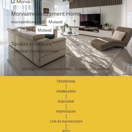
Morvaimenedzsment Home
morvainikiceges@
Mutasd
+36-20-584-
Mutasd
További kínálatunk
- Morvai menedzsmnet
Morvaimenedzsmenthome - a siker egy kézben
Oldaltérkép
Adatkezelés
Kapcsolat
Impresszum
Link és bannercsere
RSS