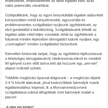
érdeklődnek, érdeklődhetnek az adott ingatlan iránt, azaz
valós potenciális vásárlókat.
Üzletpolitikánk, hogy az egyre bonyolultabb ingatlan adásvételi
környezetben minél kényelmesebb, egyszerűbb és
problémamentes szolgáltatást nyújtsunk ügyfeleinknek, az
első gondolattól a beköltözésig. Szolgáltatásaink lefedik az
ingatlan adás-vétel teljes vonulatát, tehát az ügyfeleknek a
folyamat minden lépésében támogatást tudunk nyújtani, egy
„csomagban” minden szolgáltatást biztosítunk.
Kiemelten fontosnak tartjuk, hogy az ügyfeleket tájékoztassuk
a lehetséges támogatásokról, hitelkonstrukciókról és mindkét
fél igényeit szem előtt tartva tető alá hozzunk egy „win-win”
alapon működő üzletet.
Többféle megbízási típussal dolgozunk – a megbízási díjaink
2-4 % között alakulnak, jóval kedvezőbbek bármelyik másik
ingatlanirodához képeset, ill. a Morvaimenedzsment
szolgáltatásai sokkal átfogóbbak mint bármelyik irodáé a
piacon!
„A siker egy kézben”