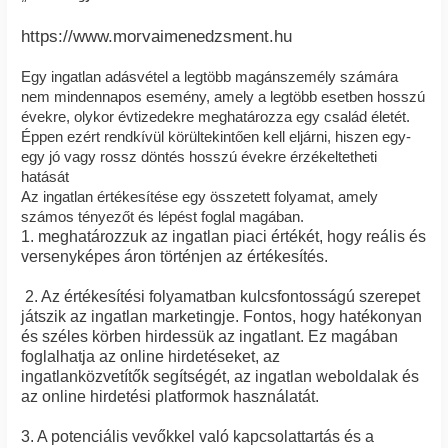
https://www.morvaimenedzsment.hu
Egy ingatlan adásvétel a legtöbb magánszemély számára
nem mindennapos esemény, amely a legtöbb esetben hosszú
évekre, olykor évtizedekre meghatározza egy család életét.
Éppen ezért rendkívül körültekintően kell eljárni, hiszen egy-
egy jó vagy rossz döntés hosszú évekre érzékeltetheti
hatását
Az ingatlan értékesítése egy összetett folyamat, amely
számos tényezőt és lépést foglal magában.
1. meghatározzuk az ingatlan piaci értékét, hogy reális és
versenyképes áron történjen az értékesítés.
2. Az értékesítési folyamatban kulcsfontosságú szerepet
játszik az ingatlan marketingje. Fontos, hogy hatékonyan
és széles körben hirdessük az ingatlant. Ez magában
foglalhatja az online hirdetéseket, az
ingatlanközvetítők segítségét, az ingatlan weboldalak és
az online hirdetési platformok használatát.
3. A potenciális vevőkkel való kapcsolattartás és a