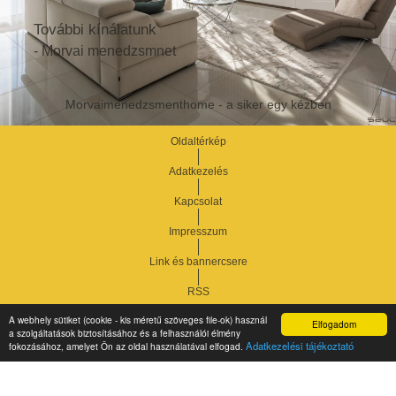
További kínálatunk
- Morvai menedzsmnet
Morvaimenedzsmenthome - a siker egy kézben
Oldaltérkép
Adatkezelés
Kapcsolat
Impresszum
Link és bannercsere
RSS
A webhely sütiket (cookie - kis méretű szöveges file-ok) használ
Elfogadom
a szolgáltatások biztosításához és a felhasználói élmény
Vár-Köz Kft. - Ingatlan nyilvántartó, ügyviteli és
Copyright © 2021.
Adatkezelési tájékoztató
fokozásához, amelyet Ön az oldal használatával elfogad.
adminisztrációs szoftver