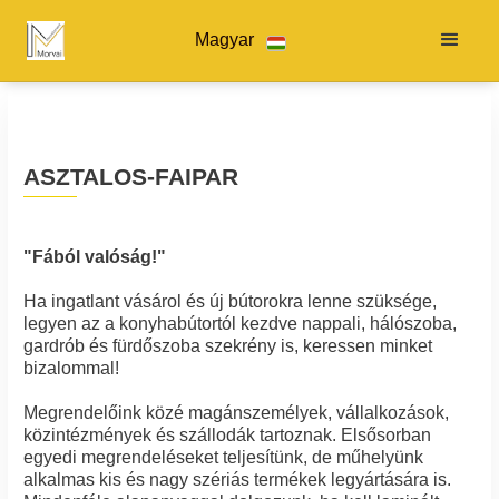
Magyar
ASZTALOS-FAIPAR
"Fából valóság!"
Ha ingatlant vásárol és új bútorokra lenne szüksége,
legyen az a konyhabútortól kezdve nappali, hálószoba,
gardrób és fürdőszoba szekrény is, keressen minket
bizalommal!
Megrendelőink közé magánszemélyek, vállalkozások,
közintézmények és szállodák tartoznak. Elsősorban
egyedi megrendeléseket teljesítünk, de műhelyünk
alkalmas kis és nagy szériás termékek legyártására is.