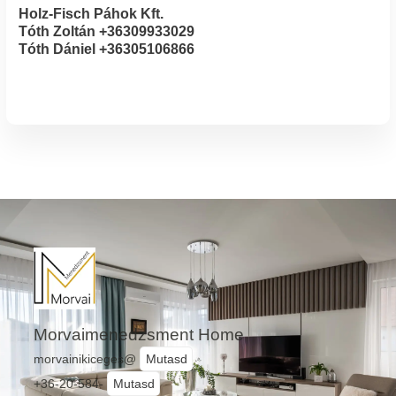
Holz-Fisch Páhok Kft.
Tóth Zoltán +36309933029
Tóth Dániel +36305106866
Morvaimenedzsment Home
morvainikiceges@
Mutasd
+36-20-584-
Mutasd