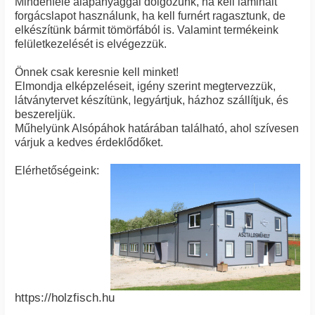
Mindenféle alapanyaggal dolgozunk, ha kell laminált
forgácslapot használunk, ha kell furnért ragasztunk, de
elkészítünk bármit tömörfából is. Valamint termékeink
felületkezelését is elvégezzük.
Önnek csak keresnie kell minket!
Elmondja elképzeléseit, igény szerint megtervezzük,
látványtervet készítünk, legyártjuk, házhoz szállítjuk, és
beszereljük.
Műhelyünk Alsópáhok határában található, ahol szívesen
várjuk a kedves érdeklődőket.
Elérhetőségeink:
https://holzfisch.hu