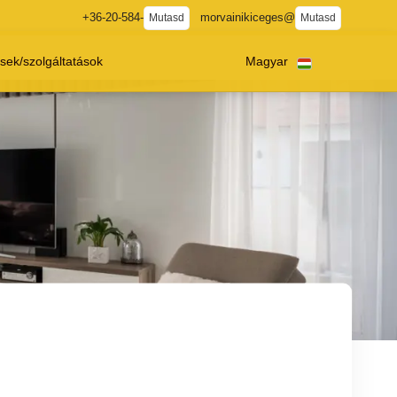
+36-20-584-
morvainikiceges@
Mutasd
Mutasd
sek/szolgáltatások
Magyar