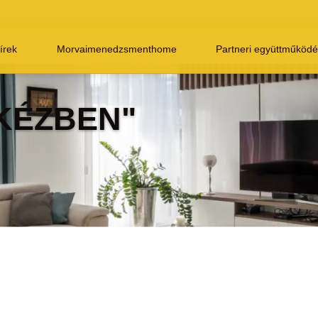
hírek
Morvaimenedzsmenthome
Partneri együttműködé
 KÉZBEN"