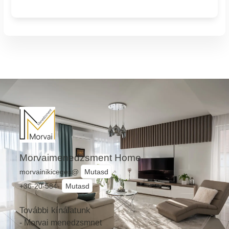
Morvaimenedzsment Home
morvainikiceges@
Mutasd
+36-20-584-
Mutasd
További kínálatunk
- Morvai menedzsmnet