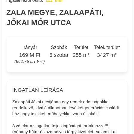
Ingatlan azonosító:
113_mni
ZALA MEGYE, ZALAAPÁTI,
JÓKAI MÓR UTCA
Irányár
Szobák
Terület
Telek terület
169 M Ft
6 szoba
255 m²
3427 m²
(662.75 E Ft/㎡)
INGATLAN LEÍRÁSA
Zalaapáti Jókai utcájában egy remek adottságokkal
rendelkező, kíváló állapotban lévő kétgenerációs családi
ház nagy telekkel -műhelyekkel várja új lakóit!
A vételár az ingatlan teljes ingóságát tartalmazza!!!
(néhány bútor és személyes tárgy kivételét- valamint a