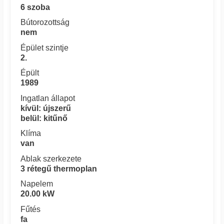
6 szoba
Bútorozottság
nem
Épület szintje
2.
Épült
1989
Ingatlan állapot
kívül: újszerű
belül: kitűnő
Klíma
van
Ablak szerkezete
3 rétegű thermoplan
Napelem
20.00 kW
Fűtés
fa