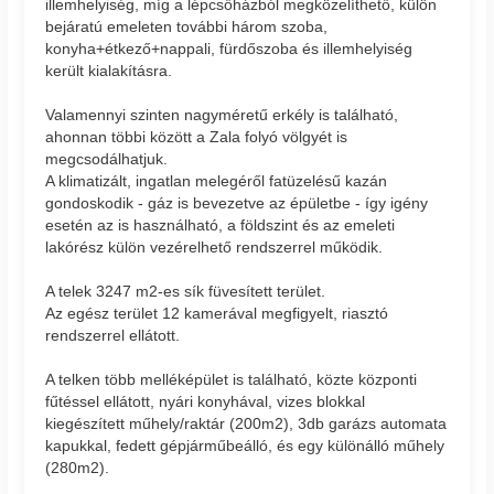
illemhelyiség, míg a lépcsőházból megközelíthető, külön
bejáratú emeleten további három szoba,
konyha+étkező+nappali, fürdőszoba és illemhelyiség
került kialakításra.
Valamennyi szinten nagyméretű erkély is található,
ahonnan többi között a Zala folyó völgyét is
megcsodálhatjuk.
A klimatizált, ingatlan melegéről fatüzelésű kazán
gondoskodik - gáz is bevezetve az épületbe - így igény
esetén az is használható, a földszint és az emeleti
lakórész külön vezérelhető rendszerrel működik.
A telek 3247 m2-es sík füvesített terület.
Az egész terület 12 kamerával megfigyelt, riasztó
rendszerrel ellátott.
A telken több melléképület is található, közte központi
fűtéssel ellátott, nyári konyhával, vizes blokkal
kiegészített műhely/raktár (200m2), 3db garázs automata
kapukkal, fedett gépjárműbeálló, és egy különálló műhely
(280m2).