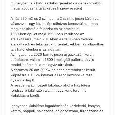
műhelyben található asztalos gépeket - a gépek további
megállapodás tárgyát képezik igény esetén)
A ház 250 m2-es 2 szintes - a 2 szint teljesen külön van
választva - egy közös lépcsőházon keresztül azonban
megközelíthető a földszint és az emelet is!
1989-ben épület majd 1995-ben került sor az
átalakítására, majd 2010-ben és 2020-ban további
átalakítások és felújítások történtek, -ebben az állapotban
található jelenleg is az ingatlan.
Az ingatlanba 2026-ban teljesen új gázkazán került
beépítésre, valamint 1500 l melegítő puffertartály is
rendelkezésre áll a melegvíz tárolására.
A garázsra 20 dm 20 Kw-os napelemrendszer került
kiépítésre + 10 kw interver áll rendlkezésre -a rezsi
gyakorlatilag 0.
A részben alápincézett lakóház- ahol a ház fűtési
rendszere található valamint egy konditerem is
kialakításra került.
Igényesen kialakított fogadószintjén közlekedő, konyha,
kamra, nappali, hálószoba, dolgozószoba, fürdőszoba és