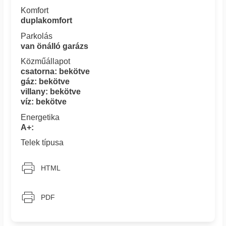
Komfort
duplakomfort
Parkolás
van önálló garázs
Közműállapot
csatorna: bekötve
gáz: bekötve
villany: bekötve
víz: bekötve
Energetika
A+:
Telek típusa
HTML
PDF