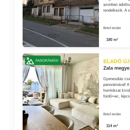
azonban adottsá
rendelkezik. A
Belső terület
180 m²
ELADÓ ÚJ
PANORÁMÁS!
Zala megye
Gyenesdiás csen
panorámával! A 
homlokzat kívül
fürdő+wc, lépcs
Belső terület
114 m²