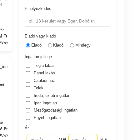
el
Elhelyezkedés
pl.: 13 kerület vagy Eger, Dobó utca
yár
Eladó vagy kiadó
M Ft
Ft/㎡)
Eladó
Kiadó
Mindegy
Ingatlan jellege
Tégla lakás
5_mni
Panel lakás
Családi ház
oni
Telek
Iroda, üzleti ingatlan
Ipari ingatlan
Mezőgazdasági ingatlan
Egyéb ingatlan
yár
Ár
M Ft
 Ft/㎡)
M Ft
M Ft