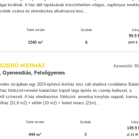
gai kiválóak. A ház déli tájolásának köszönhetően világos, napfényes terekk
 szobák száma és elrendezése alkalmassá tesz...
Telek terület
Szobák
Irán
99.9 
1540 m²
6
(555 E 
SZERŰ IKERHÁZ
Azonosító: 5
, Gyenesdiás, Felsőgyenes
des utcájában egy 2023-építésű ikerház rész vált eladóvá csodálatos Balat
ház földszint+emelet kialakítást kapott téga építés és cserép fedéssel, a
ről színezett. A ház elrednezése: földszint: amerikai konyhás nappali, kamra,
őház (51,8 m2) + előtér (10 m2) + fedett terasz (21m)...
Telek terület
Szobák
Irán
149.9 
444 m²
3
(1.31 M