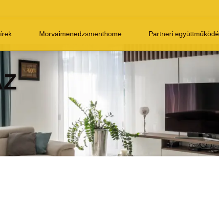
hírek
Morvaimenedzsmenthome
Partneri együttműködé
ÁZ