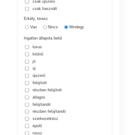
csak újszerű
csak használt
Erkély, terasz
Van
Nincs
Mindegy
Ingatlan állapota belül
luxus
kitűnő
jó
új
újszerű
felújított
részben felújított
átlagos
felújítandó
részben felújítandó
szerkezetkész
épülő
rossz