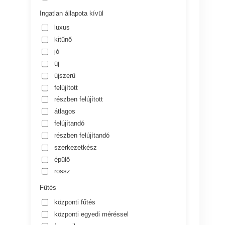
Ingatlan állapota kívül
luxus
kitűnő
jó
új
újszerű
felújított
részben felújított
átlagos
felújítandó
részben felújítandó
szerkezetkész
épülő
rossz
Fűtés
központi fűtés
központi egyedi méréssel