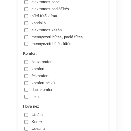
elektromos panel
elektromos padlófűtés
hűtő-fűtő klíma
kandalló
elektromos kazán
mennyezeti hűtés, padló fűtés
mennyezeti hűtés-fűtés
Komfort
összkomfort
komfort
félkomfort
komfort nélkül
duplakomfort
luxus
Hová néz
Utcára
Kertre
Udvarra