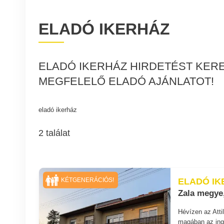
ELADÓ IKERHÁZ
ELADÓ IKERHÁZ HIRDETÉST KERE
MEGFELELŐ ELADÓ AJÁNLATOT!
eladó ikerház
2 találat
ELADÓ IK
KÉTGENERÁCIÓS!
Zala megye,
Hévízen az Atti
magában az inga