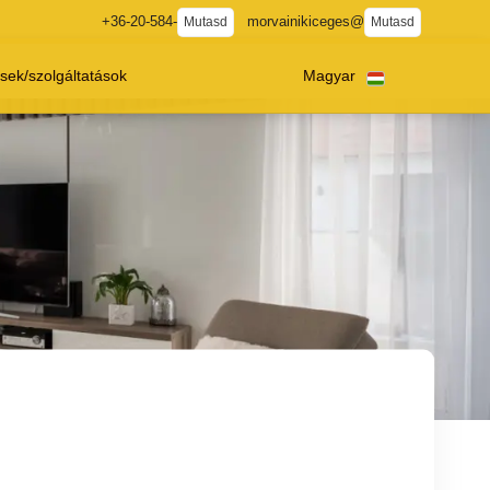
+36-20-584-
morvainikiceges@
Mutasd
Mutasd
sek/szolgáltatások
Magyar