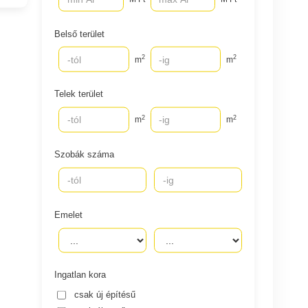
Belső terület
2
2
m
m
Telek terület
2
2
m
m
Szobák száma
Emelet
Ingatlan kora
csak új építésű