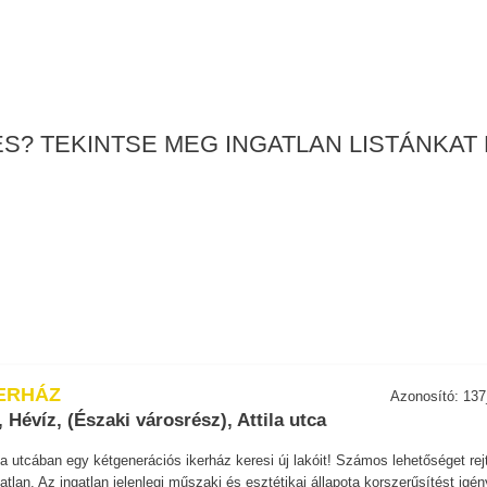
S? TEKINTSE MEG INGATLAN LISTÁNKAT 
ERHÁZ
Azonosító: 13
 Hévíz, (Északi városrész), Attila utca
la utcában egy kétgenerációs ikerház keresi új lakóit! Számos lehetőséget rej
tlan. Az ingatlan jelenlegi műszaki és esztétikai állapota korszerűsítést igén