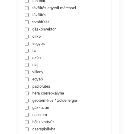
fan-coil
távfűtés egyedi méréssel
távfűtés
tömbfűtés
gázkonvektor
cirko
vegyes
fa
szén
olaj
villany
egyéb
padlófűtés
héra cserépkályha
geotermikus / zöldenergia
gázkazán
napelem
hőszivattyús
cserépkályha