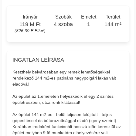
Irányár
Szobák
Emelet
Terület
119 M Ft
4 szoba
1
144 m²
(826.39 E Ft/㎡)
INGATLAN LEÍRÁSA
Keszthely belvárosában egy remek lehetőségekkel
rendelkező 144 m2-es patináns nagypolgári lakás vált
eladóvá!
Az épület az 1.emeleten helyezkedik el egy 2 szintes
épületrészben, utcafronti kilátással!
Az épület 144 m2-es - belül teljesen felújított - teljes
gépesítéssel és bútorozottsággal eladó (igény szerint).
Korábban irodaként funkcionált hosszú időn keresztül az
épület melyben 9 fő munkatárs elhelyezésére volt