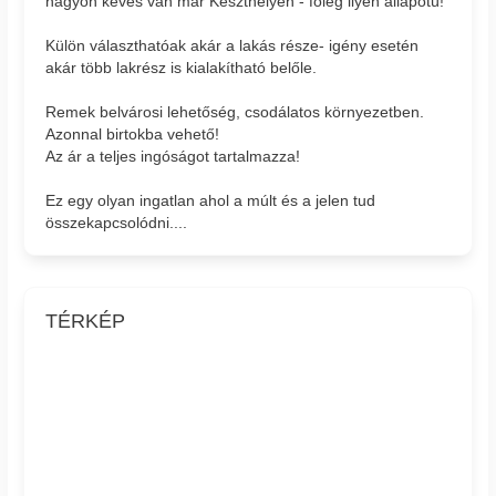
nagyon kevés van már Keszthelyen - főleg ilyen állapotú!
Külön választhatóak akár a lakás része- igény esetén
akár több lakrész is kialakítható belőle.
Remek belvárosi lehetőség, csodálatos környezetben.
Azonnal birtokba vehető!
Az ár a teljes ingóságot tartalmazza!
Ez egy olyan ingatlan ahol a múlt és a jelen tud
összekapcsolódni....
TÉRKÉP