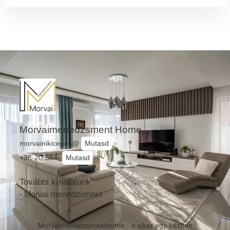
Morvaimenedzsment Home
morvainikiceges@
Mutasd
+36-20-584-
Mutasd
További kínálatunk
- Morvai menedzsmnet
Morvaimenedzsmenthome - a siker egy kézben