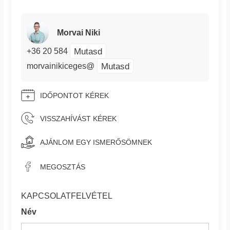
Morvai Niki
Mutasd
+36 20 584
Mutasd
morvainikiceges@
IDŐPONTOT KÉREK
VISSZAHÍVÁST KÉREK
AJÁNLOM EGY ISMERŐSÖMNEK
MEGOSZTÁS
KAPCSOLATFELVÉTEL
Név