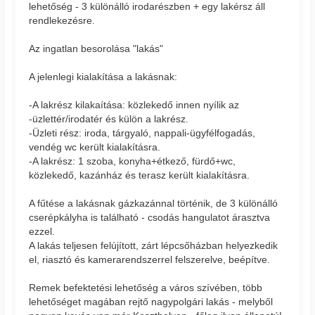
lehetőség - 3 különálló irodarészben + egy lakérsz áll
rendlekezésre.
Az ingatlan besorolása "lakás"
A jelenlegi kialakítása a lakásnak:
-A lakrész kilakaítása: közlekedő innen nyílik az
-üzlettér/irodatér és külön a lakrész.
-Üzleti rész: iroda, tárgyaló, nappali-ügyfélfogadás,
vendég wc került kialakításra.
-A lakrész: 1 szoba, konyha+étkező, fürdő+wc,
közlekedő, kazánház és terasz került kialakításra.
A fűtése a lakásnak gázkazánnal történik, de 3 különálló
cserépkályha is található - csodás hangulatot árasztva
ezzel.
A lakás teljesen felújított, zárt lépcsőházban helyezkedik
el, riasztó és kamerarendszerrel felszerelve, beépítve.
Remek befektetési lehetőség a város szívében, több
lehetőséget magában rejtő nagypolgári lakás - melyből