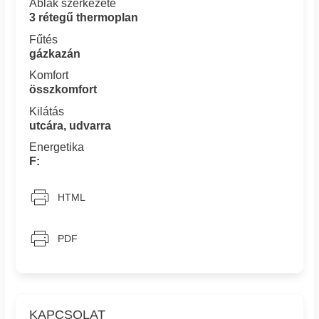
Ablak szerkezete
3 rétegű thermoplan
Fűtés
gázkazán
Komfort
összkomfort
Kilátás
utcára, udvarra
Energetika
F:
HTML
PDF
KAPCSOLAT