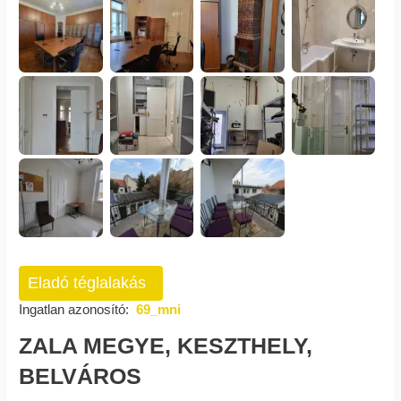
Eladó téglalakás
Ingatlan azonosító:
69_mni
ZALA MEGYE, KESZTHELY,
BELVÁROS