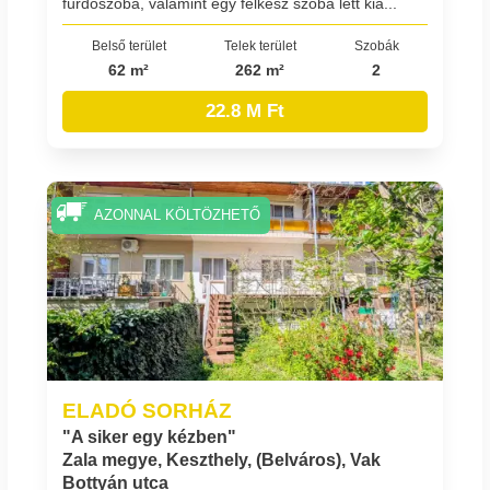
fürdőszoba, valamint egy félkész szoba lett kia...
Belső terület
Telek terület
Szobák
62 m²
262 m²
2
22.8 M Ft
AZONNAL KÖLTÖZHETŐ
ELADÓ SORHÁZ
"A siker egy kézben"
Zala megye, Keszthely, (Belváros), Vak
Bottyán utca