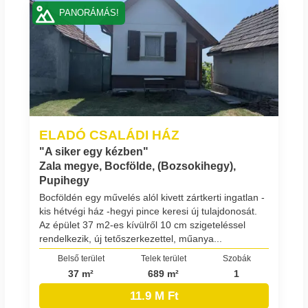
PANORÁMÁS!
ELADÓ CSALÁDI HÁZ
"A siker egy kézben"
Zala megye, Bocfölde, (Bozsokihegy),
Pupihegy
Bocföldén egy művelés alól kivett zártkerti ingatlan -
kis hétvégi ház -hegyi pince keresi új tulajdonosát.
Az épület 37 m2-es kívülről 10 cm szigeteléssel
rendelkezik, új tetőszerkezettel, műanya...
Belső terület
Telek terület
Szobák
37 m²
689 m²
1
11.9 M Ft