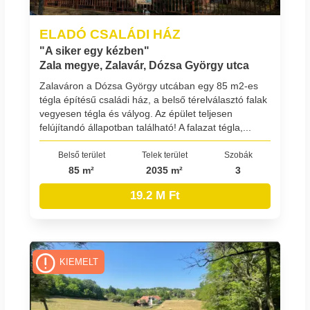
ELADÓ CSALÁDI HÁZ
"A siker egy kézben"
Zala megye, Zalavár, Dózsa György utca
Zalaváron a Dózsa György utcában egy 85 m2-es
tégla építésű családi ház, a belső térelválasztó falak
vegyesen tégla és vályog. Az épület teljesen
felújítandó állapotban található! A falazat tégla,...
Belső terület
Telek terület
Szobák
85 m²
2035 m²
3
19.2 M Ft
KIEMELT