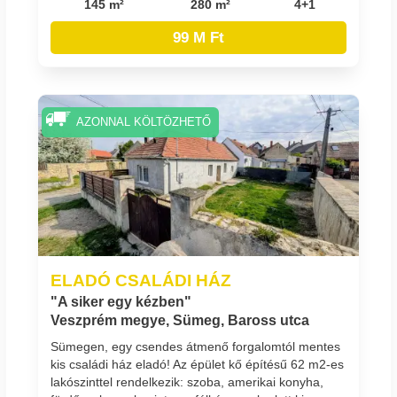
145 m²
280 m²
4+1
99 M Ft
AZONNAL KÖLTÖZHETŐ
ELADÓ CSALÁDI HÁZ
"A siker egy kézben"
Veszprém megye, Sümeg, Baross utca
Sümegen, egy csendes átmenő forgalomtól mentes
kis családi ház eladó! Az épület kő építésű 62 m2-es
lakószinttel rendelkezik: szoba, amerikai konyha,