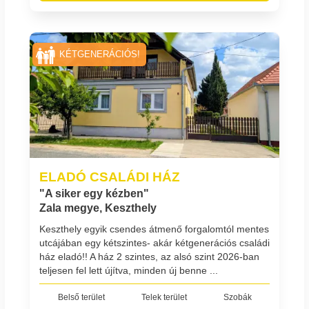
KÉTGENERÁCIÓS!
ELADÓ CSALÁDI HÁZ
"A siker egy kézben"
Zala megye, Keszthely
Keszthely egyik csendes átmenő forgalomtól mentes
utcájában egy kétszintes- akár kétgenerációs családi
ház eladó!! A ház 2 szintes, az alsó szint 2026-ban
teljesen fel lett újítva, minden új benne ...
Belső terület
Telek terület
Szobák