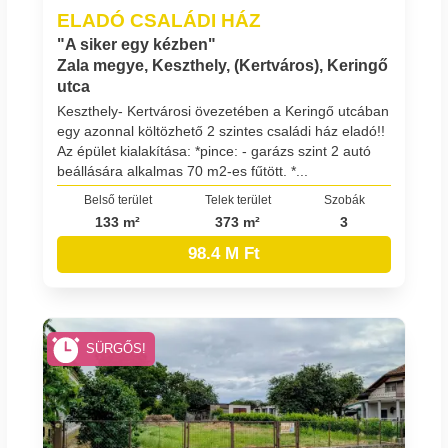
ELADÓ CSALÁDI HÁZ
"A siker egy kézben"
Zala megye, Keszthely, (Kertváros), Keringő
utca
Keszthely- Kertvárosi övezetében a Keringő utcában
egy azonnal költözhető 2 szintes családi ház eladó!!
Az épület kialakítása: *pince: - garázs szint 2 autó
beállására alkalmas 70 m2-es fűtött. *...
Belső terület
Telek terület
Szobák
133 m²
373 m²
3
98.4 M Ft
SÜRGŐS!