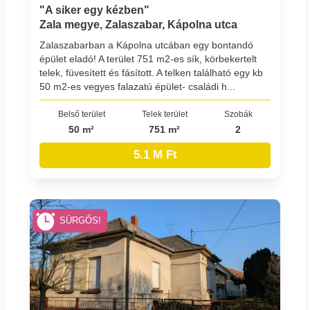
"A siker egy kézben"
Zala megye, Zalaszabar, Kápolna utca
Zalaszabarban a Kápolna utcában egy bontandó
épület eladó! A terület 751 m2-es sík, körbekertelt
telek, füvesített és fásított. A telken található egy kb
50 m2-es vegyes falazatú épület- családi h...
Belső terület
Telek terület
Szobák
50 m²
751 m²
2
5.1 M Ft
SÜRGŐS!