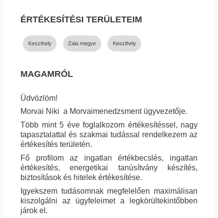
ÉRTÉKESÍTÉSI TERÜLETEIM
Keszthely
Zala megye
Keszthely
MAGAMRÓL
Üdvözlöm!
Morvai Niki a Morvaimenedzsment ügyvezetője.
Több mint 5 éve foglalkozom értékesítéssel, nagy
tapasztalattal és szakmai tudással rendelkezem az
értékesítés területén.
Fő profilom az ingatlan értékbecslés, ingatlan
értékesítés, energetikai tanúsítvány készítés,
biztosítások és hitelek értékesítése.
Igyekszem tudásomnak megfelelően maximálisan
kiszolgálni az ügyfeleimet a legkörültekintőbben
járok el.