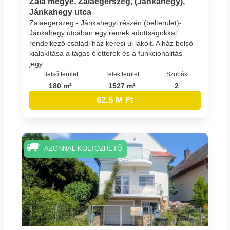
Zala megye, Zalaegerszeg, (Jánkahegy),
Jánkahegy utca
Zalaegerszeg - Jánkahegyi részén (belterület)-
Jánkahegy utcában egy remek adottságokkal
rendelkező családi ház keresi új lakóit. A ház belső
kialakítása a tágas életterek és a funkcionalitás
jegy...
Belső terület
Telek terület
Szobák
180 m²
1527 m²
2
62.5 M Ft
AZONNAL KÖLTÖZHETŐ