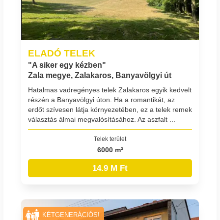
ELADÓ TELEK
"A siker egy kézben"
Zala megye, Zalakaros, Banyavölgyi út
Hatalmas vadregényes telek Zalakaros egyik kedvelt
részén a Banyavölgyi úton. Ha a romantikát, az
erdőt szívesen látja környezetében, ez a telek remek
választás álmai megvalósításához. Az aszfalt ...
Telek terület
6000 m²
14.9 M Ft
KÉTGENERÁCIÓS!