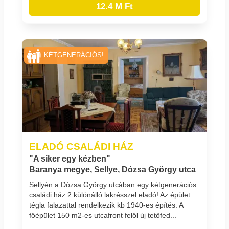
12.4 M Ft
KÉTGENERÁCIÓS!
ELADÓ CSALÁDI HÁZ
"A siker egy kézben"
Baranya megye, Sellye, Dózsa György utca
Sellyén a Dózsa György utcában egy kétgenerációs
családi ház 2 különálló lakrésszel eladó! Az épület
tégla falazattal rendelkezik kb 1940-es építés. A
főépület 150 m2-es utcafront felől új tetőfed...