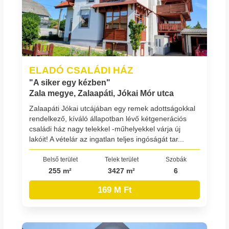
ELADÓ CSALÁDI HÁZ
"A siker egy kézben"
Zala megye, Zalaapáti, Jókai Mór utca
Zalaapáti Jókai utcájában egy remek adottságokkal
rendelkező, kíváló állapotban lévő kétgenerációs
családi ház nagy telekkel -műhelyekkel várja új
lakóit! A vételár az ingatlan teljes ingóságát tar...
Belső terület
Telek terület
Szobák
255 m²
3427 m²
6
169 M Ft