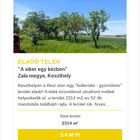
ELADÓ TELEK
"A siker egy kézben"
Zala megye, Keszthely
Keszthelyen a Rezi úton egy "külterület - gyümölsös"
terület eladó! A telek közvetlenül utcafront mellett
helyezkedik el, a terület 2314 m2-es 52 db
mandulafa található rajta. A terület sík, füves...
Telek terület
2314 m²
5.4 M Ft