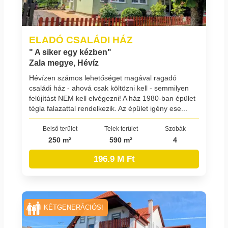
ELADÓ CSALÁDI HÁZ
" A siker egy kézben"
Zala megye, Hévíz
Hévízen számos lehetőséget magával ragadó
családi ház - ahová csak költözni kell - semmilyen
felújítást NEM kell elvégezni! A ház 1980-ban épület
tégla falazattal rendelkezik. Az épület igény ese...
Belső terület
Telek terület
Szobák
250 m²
590 m²
4
196.9 M Ft
KÉTGENERÁCIÓS!