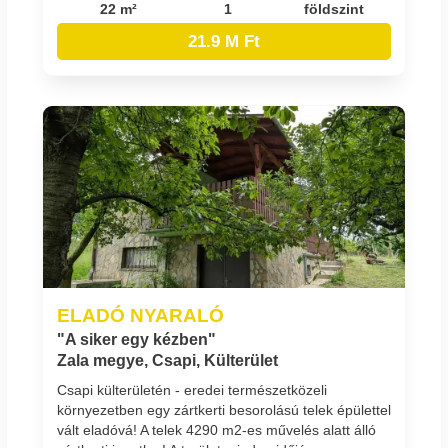
22 m²
1
földszint
21.9 M Ft
ELADÓ NYARALÓ
"A siker egy kézben"
Zala megye, Csapi, Külterület
Csapi külterületén - eredei természetközeli
környezetben egy zártkerti besorolású telek épülettel
vált eladóvá! A telek 4290 m2-es művelés alatt álló