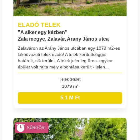
ELADÓ TELEK
"A siker egy kézben"
Zala megye, Zalavár, Arany János utca
Zalaváron az Arány János utcában egy 1079 m2-es
lakóövezeti telek eladó! A telek kerítettséggel
határolt, sík terület. A telek jelenleg üres- egykor
épület volt rajta mely elbontása került - jelen...
Telek terület
1079 m²
5.1 M Ft
SÜRGŐS!