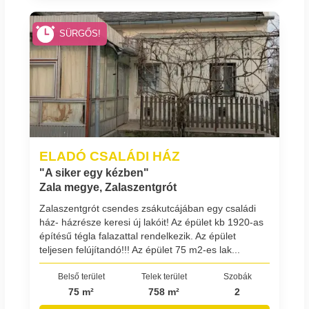
SÜRGŐS!
ELADÓ CSALÁDI HÁZ
"A siker egy kézben"
Zala megye, Zalaszentgrót
Zalaszentgrót csendes zsákutcájában egy családi
ház- házrésze keresi új lakóit! Az épület kb 1920-as
építésű tégla falazattal rendelkezik. Az épület
teljesen felújítandó!!! Az épület 75 m2-es lak...
Belső terület
Telek terület
Szobák
75 m²
758 m²
2