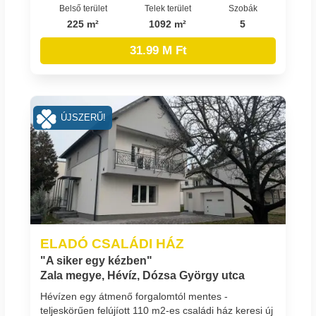
Belső terület
Telek terület
Szobák
225 m²
1092 m²
5
31.99 M Ft
ÚJSZERŰ!
ELADÓ CSALÁDI HÁZ
"A siker egy kézben"
Zala megye, Hévíz, Dózsa György utca
Hévízen egy átmenő forgalomtól mentes -
teljeskörűen felújíott 110 m2-es családi ház keresi új