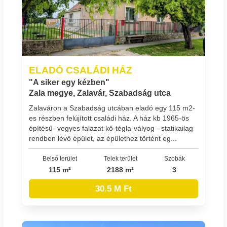
ELADÓ CSALÁDI HÁZ
"A siker egy kézben"
Zala megye, Zalavár, Szabadság utca
Zalaváron a Szabadság utcában eladó egy 115 m2-
es részben felújított családi ház. A ház kb 1965-ös
építésű- vegyes falazat kő-tégla-vályog - statikailag
rendben lévő épület, az épülethez történt eg...
Belső terület
Telek terület
Szobák
115 m²
2188 m²
3
30.5 M Ft