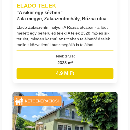
ELADÓ TELEK
"A siker egy kézben"
Zala megye, Zalaszentmihály, Rózsa utca
Eladó Zalaszentmihályon A Rózsa utcában- a főút
mellett egy belterületi telek! A telek 2328 m2-es sík
terület, minden közmű az utcában található! A telek
mellett közvetlenül buszmegálló is találhat...
Telek terület
2328 m²
4.9 M Ft
KÉTGENERÁCIÓS!