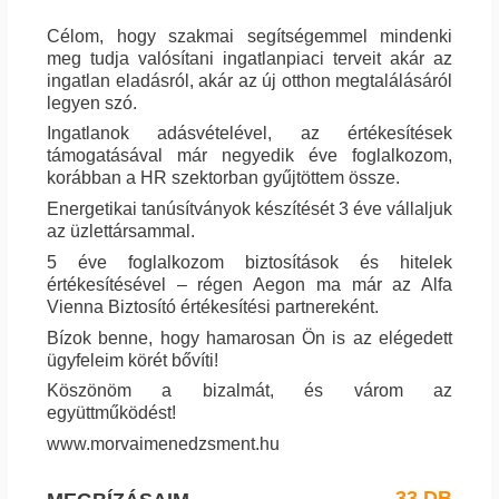
Célom, hogy szakmai segítségemmel mindenki
meg tudja valósítani ingatlanpiaci terveit akár az
ingatlan eladásról, akár az új otthon megtalálásáról
legyen szó.
Ingatlanok adásvételével, az értékesítések
támogatásával már negyedik éve foglalkozom,
korábban a HR szektorban gyűjtöttem össze.
Energetikai tanúsítványok készítését 3 éve vállaljuk
az üzlettársammal.
5 éve foglalkozom biztosítások és hitelek
értékesítésével – régen Aegon ma már az Alfa
Vienna Biztosító értékesítési partnereként.
Bízok benne, hogy hamarosan Ön is az elégedett
ügyfeleim körét bővíti!
Köszönöm a bizalmát, és várom az
együttműködést!
www.morvaimenedzsment.hu
33 DB