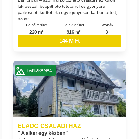
Zámorban – azonnal költözhető családi ház külön
lakrésszel, beépíthető tetőtérrel és gyönyörű
parkosított kerttel. Ha egy igényesen karbantartott,
azonn...
Belső terület
Telek terület
Szobák
220 m²
916 m²
3
144 M Ft
PANORÁMÁS!
ELADÓ CSALÁDI HÁZ
" A siker egy kézben"