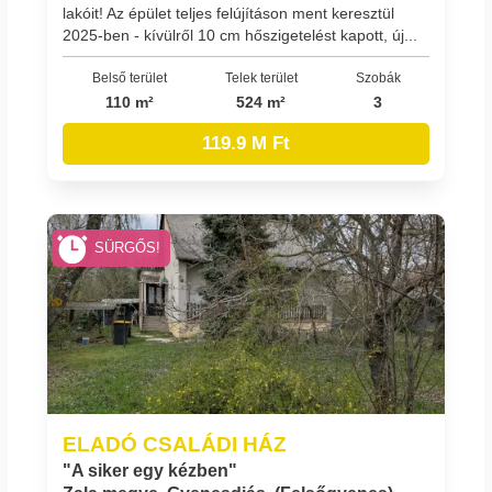
lakóit! Az épület teljes felújításon ment keresztül
2025-ben - kívülről 10 cm hőszigetelést kapott, új...
Belső terület
Telek terület
Szobák
110 m²
524 m²
3
119.9 M Ft
SÜRGŐS!
ELADÓ CSALÁDI HÁZ
"A siker egy kézben"