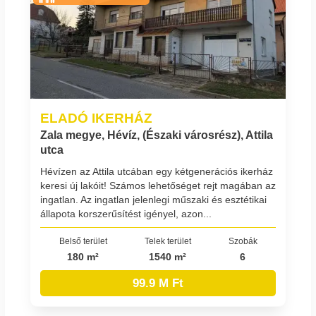
ELADÓ IKERHÁZ
Zala megye, Hévíz, (Északi városrész), Attila
utca
Hévízen az Attila utcában egy kétgenerációs ikerház
keresi új lakóit! Számos lehetőséget rejt magában az
ingatlan. Az ingatlan jelenlegi műszaki és esztétikai
állapota korszerűsítést igényel, azon...
Belső terület
Telek terület
Szobák
180 m²
1540 m²
6
99.9 M Ft