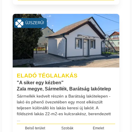
ÚJSZERŰ!
ELADÓ TÉGLALAKÁS
"A siker egy kézben"
Zala megye, Sármellék, Barátság lakótelep
Sármellék kedvelt részén a Barátság lakótelepen -
lakó és pihenő övezetében egy most elkészült
teljesen különálló kis lakás keresi új lakóit. A
földszinti lakás 22-m2-es kulcsrakész, berendezett
...
Belső terület
Szobák
Emelet