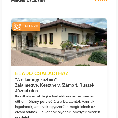
MEGBÍZÁSAIM
JAKUZZI!
ELADÓ CSALÁDI HÁZ
"A siker egy kézben"
Zala megye, Keszthely, (Zámor), Ruszek
József utca
Keszthely egyik legkedveltebb részén – prémium
otthon néhány perc sétára a Balatontól. Vannak
ingatlanok, amelyek egyszerűen megfelelnek az
elvárásoknak. És vannak olyanok, amelyek minden
részletük...