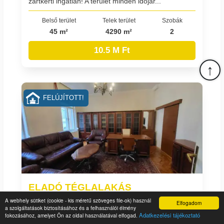
zártkerti ingatlan! A terület minden időjár...
Belső terület
Telek terület
Szobák
45 m²
4290 m²
2
10.5 M Ft
↑
FELÚJÍTOTT!
ELADÓ TÉGLALAKÁS
A siker egy kézben
A webhely sütiket (cookie - kis méretű szöveges file-ok) használ
Elfogadom
a szolgáltatások biztosításához és a felhasználói élmény
Zala megye, Keszthely, Belváros
Adatkezelési tájékoztató
fokozásához, amelyet Ön az oldal használatával elfogad.