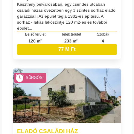
Keszthely belvárosában, egy csendes utcában
családi házas övezetben egy 3 szintes sorház eladó
garázzsal!! Az épület tégla 1982-es építésű. A
sorház - lakás lakószintje 120 m2-es és további
épület...
Belső terület
Telek terület
Szobák
120 m²
233 m²
4
77 M Ft
SÜRGŐS!
ELADÓ CSALÁDI HÁZ