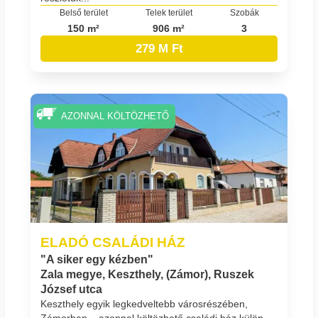
Belső terület
Telek terület
Szobák
150 m²
906 m²
3
279 M Ft
AZONNAL KÖLTÖZHETŐ
ELADÓ CSALÁDI HÁZ
"A siker egy kézben"
Zala megye, Keszthely, (Zámor), Ruszek
József utca
Keszthely egyik legkedveltebb városrészében,