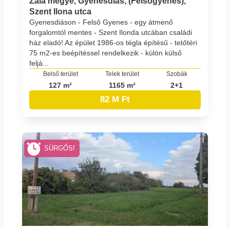
Zala megye, Gyenesdiás, (Felsőgyenes),
Szent Ilona utca
Gyenesdiáson - Felső Gyenes - egy átmenő
forgalomtól mentes - Szent Ilonda utcában családi
ház eladó! Az épület 1986-os tégla építésű - tetőtéri
75 m2-es beépítéssel rendelkezik - külön külső
feljá...
Belső terület
Telek terület
Szobák
127 m²
1165 m²
2+1
82 M Ft
SÜRGŐS!